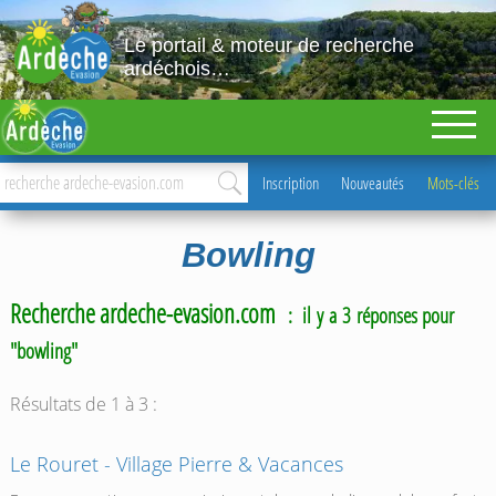
Le portail & moteur de recherche
ardéchois…
Inscription
Nouveautés
Mots-clés
Bowling
Recherche ardeche-evasion.com
: il y a 3 réponses pour
"bowling"
Résultats de 1 à 3 :
Le Rouret - Village Pierre & Vacances