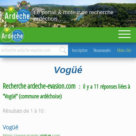
Le portail & moteur de recherche
ardéchois…
Inscription
Nouveautés
Mots-clés
Vogüé
Recherche ardeche-evasion.com
: il y a 11 réponses liées à
"Vogüé" (commune ardéchoise)
Résultats de 1 à 10 :
Vogüé
https://www.mairie-
vogue
.com