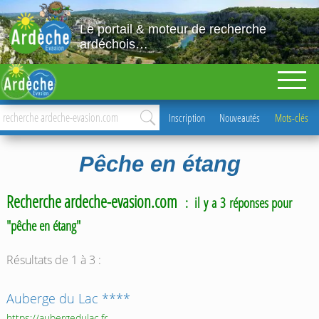
Le portail & moteur de recherche
ardéchois…
Inscription
Nouveautés
Mots-clés
Pêche en étang
Recherche ardeche-evasion.com
: il y a 3 réponses pour
"pêche en étang"
Résultats de 1 à 3 :
Auberge du Lac ****
https://aubergedulac.fr