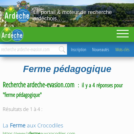
Le portail & moteur de recherche
ardéchois…
Inscription
Nouveautés
Mots-clés
Ferme pédagogique
Recherche ardeche-evasion.com
: il y a 4 réponses pour
"ferme pédagogique"
Résultats de 1 à 4 :
La
Ferme
aux Crocodiles
https://www.la
ferme
auxcrocodiles.com