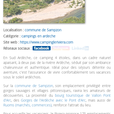
Localisation :
commune de Sampzon
Catégorie :
campings en ardeche
Site web :
https://www.campingleriviera.com
Réseaux sociaux :
En Sud Ardèche, ce camping 4 étoiles, dans un cadre naturel
apaisant, à deux pas de la rivière Ardèche, séduit par son ambiance
chaleureuse et authentique. Idéal pour des séjours détente ou
aventure, c'est l'assurance de vivre confortablement ses vacances
sous le soleil ardéchois.
Sur la
commune de Sampzon
, son emplacement privilégié entre
gorges sauvages et villages pittoresques, ravira les amateurs de
découvertes. La proximité du
bourg touristique de Vallon Pont
d'Arc
, des
Gorges de l'Ardèche avec le Pont d'Arc
, mais aussi de
Ruoms (marchés, commerces)
, renforce l'attrait du lieu.
Pour accueillir les vacanciers, le Riviera propose 175 emplacements