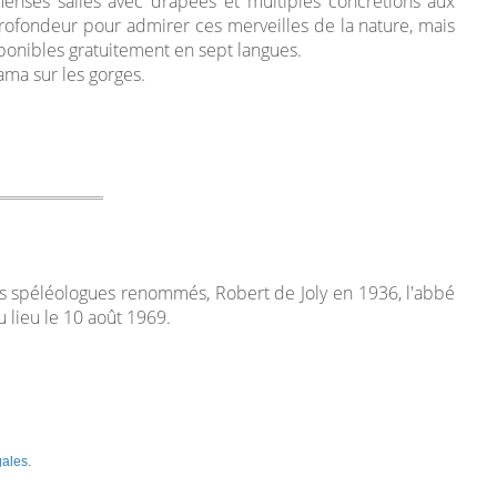
enses salles avec drapées et multiples concrétions aux
ofondeur pour admirer ces merveilles de la nature, mais
sponibles gratuitement en sept langues.
ama sur les gorges.
rs spéléologues renommés, Robert de Joly en 1936, l'abbé
 lieu le 10 août 1969.
gales
.