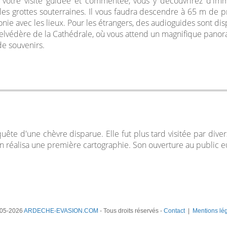
 votre visite guidée et commentée, vous y découvrirez d'imm
s grottes souterraines. Il vous faudra descendre à 65 m de pr
nie avec les lieux. Pour les étrangers, des audioguides sont di
belvédère de la Cathédrale, où vous attend un magnifique panor
de souvenirs.
ête d'une chèvre disparue. Elle fut plus tard visitée par dive
 réalisa une première cartographie. Son ouverture au public eu
05-2026
ARDECHE-EVASION.COM
- Tous droits réservés -
Contact
|
Mentions lé