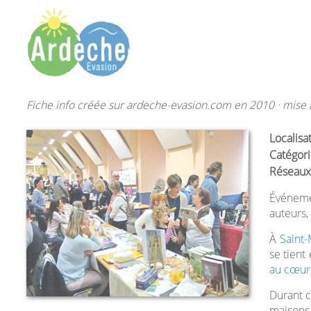
Fiche info créée sur ardeche-evasion.com en 2010 · mise à
Localisa
Catégori
Réseaux
Événemen
auteurs, 
À
Saint
se tient
au cœur 
Durant c
maisons 