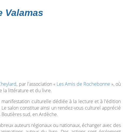
de Valamas
Cheylard
, par l'association «
Les Amis de Rochebonne
», où
la littérature et du livre.
e manifestation culturelle dédiée à la lecture et à l'édition
. Le salon constitue ainsi un rendez-vous culturel apprécié
s Boutières sud, en Ardèche.
ombreux auteurs régionaux ou nationaux, échanger avec des
 animations autour du livre. Des actions sont également