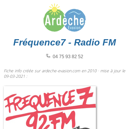
Fréquence7 - Radio FM
04 75 93 82 52
Fiche info créée sur ardeche-evasion.com en 2010 · mise à jour le
09-03-2021 :