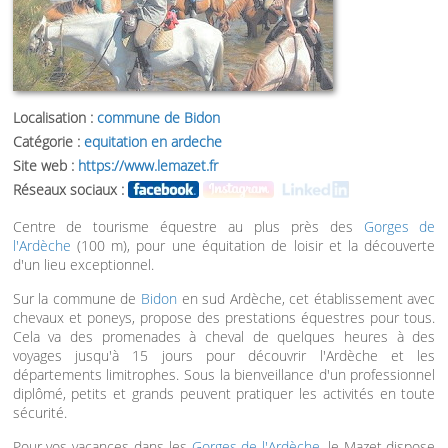
Localisation :
commune de Bidon
Catégorie :
equitation en ardeche
Site web :
https://www.lemazet.fr
Réseaux sociaux :
Centre de tourisme équestre au plus près des
Gorges de
l'Ardèche
(100 m), pour une équitation de loisir et la découverte
d'un lieu exceptionnel.
Sur la commune de
Bidon
en sud Ardèche, cet établissement avec
chevaux et poneys, propose des prestations équestres pour tous.
Cela va des promenades à cheval de quelques heures à des
voyages jusqu'à 15 jours pour découvrir l'Ardèche et les
départements limitrophes. Sous la bienveillance d'un professionnel
diplômé, petits et grands peuvent pratiquer les activités en toute
sécurité.
Pour vos vacances dans les
Gorges de l'Ardèche
, le Mazet dispose