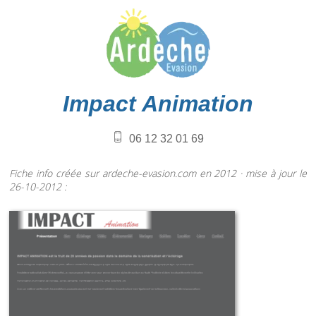
Impact Animation
06 12 32 01 69
Fiche info créée sur ardeche-evasion.com en 2012 · mise à jour le
26-10-2012 :