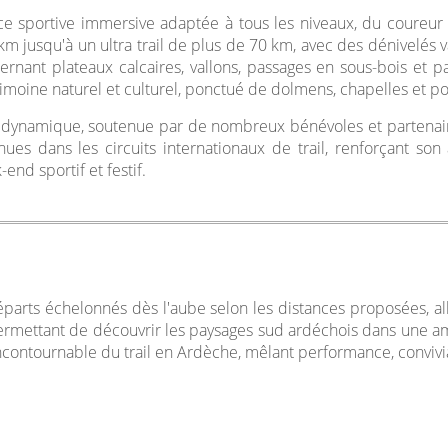
e sportive immersive adaptée à tous les niveaux, du coureur d
km jusqu'à un ultra trail de plus de 70 km, avec des dénivelés 
lternant plateaux calcaires, vallons, passages en sous-bois e
trimoine naturel et culturel, ponctué de dolmens, chapelles et 
e dynamique, soutenue par de nombreux bénévoles et partenaires
ues dans les circuits internationaux de trail, renforçant so
nd sportif et festif.
parts échelonnés dès l'aube selon les distances proposées, allan
rmettant de découvrir les paysages sud ardéchois dans une amb
ntournable du trail en Ardèche, mêlant performance, conviviali