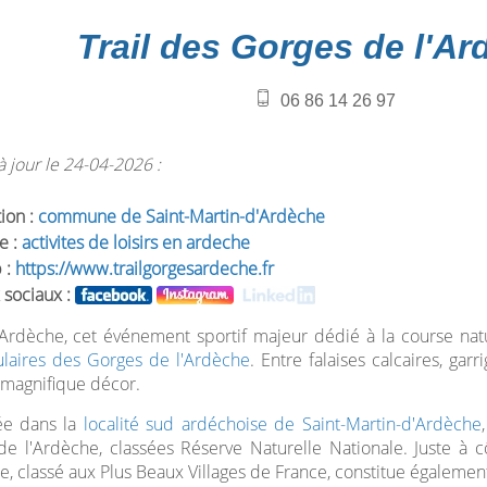
Trail des Gorges de l'A
06 86 14 26 97
 jour le 24-04-2026 :
tion :
commune de Saint-Martin-d'Ardèche
e :
activites de loisirs en ardeche
 :
https://www.trailgorgesardeche.fr
 sociaux :
rdèche, cet événement sportif majeur dédié à la course natur
ulaires des Gorges de l'Ardèche
. Entre falaises calcaires, ga
 magnifique décor.
ée dans la
localité sud ardéchoise de Saint-Martin-d'Ardèche
e l'Ardèche, classées Réserve Naturelle Nationale. Juste à c
e, classé aux Plus Beaux Villages de France, constitue égalemen