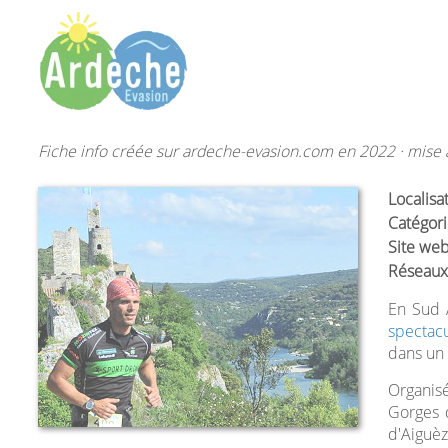
Fiche info créée sur ardeche-evasion.com en 2022 · mise à
Localisa
Catégori
Site web
Réseaux
En Sud A
spectac
dans un
Organis
Gorges d
d'Aiguèz