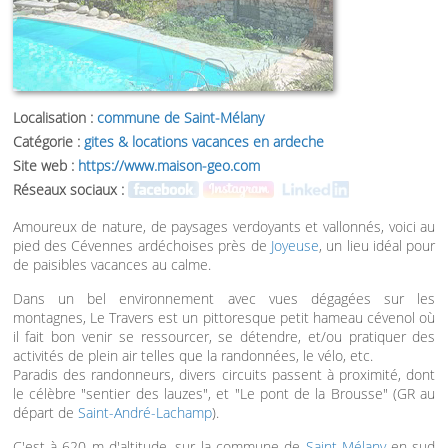
Localisation :
commune de Saint-Mélany
Catégorie :
gites & locations vacances en ardeche
Site web :
https://www.maison-geo.com
Réseaux sociaux :
Amoureux de nature, de paysages verdoyants et vallonnés, voici au
pied des Cévennes ardéchoises près de
Joyeuse
, un lieu idéal pour
de paisibles vacances au calme.
Dans un bel environnement avec vues dégagées sur les
montagnes, Le Travers est un pittoresque petit hameau cévenol où
il fait bon venir se ressourcer, se détendre, et/ou pratiquer des
activités de plein air telles que la randonnées, le vélo, etc.
Paradis des randonneurs, divers circuits passent à proximité, dont
le célèbre "sentier des lauzes", et "Le pont de la Brousse" (GR au
départ de
Saint-André-Lachamp
).
C'est à 620 m d'altitude, sur la commune de
Saint-Mélany
en sud