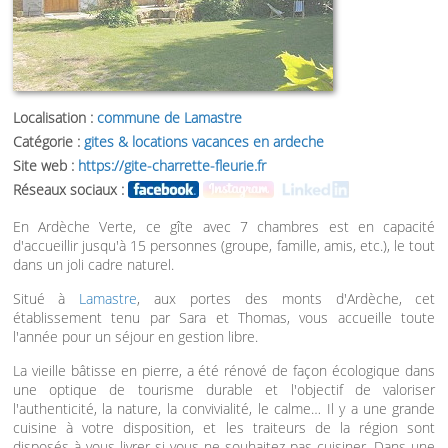
Localisation :
commune de Lamastre
Catégorie :
gites & locations vacances en ardeche
Site web :
https://gite-charrette-fleurie.fr
Réseaux sociaux :
En Ardèche Verte, ce gîte avec 7 chambres est en capacité
d'accueillir jusqu'à 15 personnes (groupe, famille, amis, etc.), le tout
dans un joli cadre naturel.
Situé à
Lamastre
, aux portes des monts d'Ardèche, cet
établissement tenu par Sara et Thomas, vous accueille toute
l'année pour un séjour en gestion libre.
La vieille bâtisse en pierre, a été rénové de façon écologique dans
une optique de tourisme durable et l'objectif de valoriser
l'authenticité, la nature, la convivialité, le calme… Il y a une grande
cuisine à votre disposition, et les traiteurs de la région sont
disposés à vous livrer si vous ne souhaitez pas cuisiner. Dans une