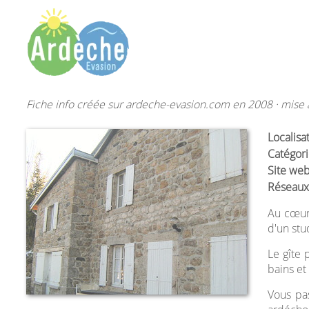
Fiche info créée sur ardeche-evasion.com en 2008 · mise à
Localisa
Catégori
Site web
Réseaux
Au cœur 
d'un stu
Le gîte 
bains et
Vous pas