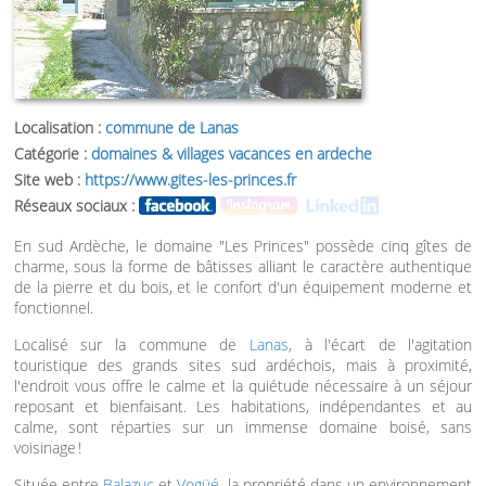
Localisation :
commune de Lanas
Catégorie :
domaines & villages vacances en ardeche
Site web :
https://www.gites-les-princes.fr
Réseaux sociaux :
En sud Ardèche, le domaine "Les Princes" possède cinq gîtes de
charme, sous la forme de bâtisses alliant le caractère authentique
de la pierre et du bois, et le confort d'un équipement moderne et
fonctionnel.
Localisé sur la commune de
Lanas
, à l'écart de l'agitation
touristique des grands sites sud ardéchois, mais à proximité,
l'endroit vous offre le calme et la quiétude nécessaire à un séjour
reposant et bienfaisant. Les habitations, indépendantes et au
calme, sont réparties sur un immense domaine boisé, sans
voisinage !
Située entre
Balazuc
et
Vogüé
, la propriété dans un environnement