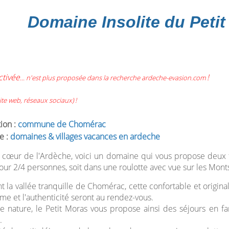
Domaine Insolite du Peti
ctivée
!
... n'est plus proposée dans la recherche ardeche-evasion.com
te web, réseaux sociaux) !
tion :
commune de Chomérac
e :
domaines & villages vacances en ardeche
n cœur de l'Ardèche, voici un domaine qui vous propose deux
our 2/4 personnes, soit dans une roulotte avec vue sur les Monts
 la vallée tranquille de Chomérac, cette confortable et origin
lme et l'authenticité seront au rendez-vous.
e nature, le Petit Moras vous propose ainsi des séjours en f
.