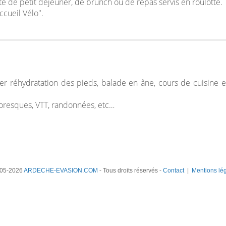
ité de petit déjeuner, de brunch ou de repas servis en roulotte.
ccueil Vélo".
lier réhydratation des pieds, balade en âne, cours de cuisine e
toresques, VTT, randonnées, etc…
05-2026
ARDECHE-EVASION.COM
- Tous droits réservés -
Contact
|
Mentions lé