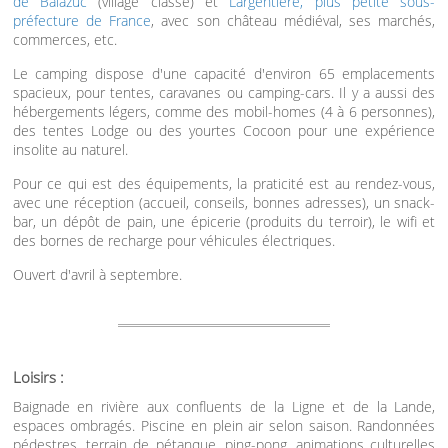
de Balazuc
(village classé) et
Largentière, plus petite sous-
préfecture de France
, avec son château médiéval, ses marchés,
commerces, etc.
Le camping dispose d'une capacité d'environ 65 emplacements
spacieux, pour tentes, caravanes ou camping-cars. Il y a aussi des
hébergements légers, comme des mobil-homes (4 à 6 personnes),
des tentes Lodge ou des yourtes Cocoon pour une expérience
insolite au naturel.
Pour ce qui est des équipements, la praticité est au rendez-vous,
avec une réception (accueil, conseils, bonnes adresses), un snack-
bar, un dépôt de pain, une épicerie (produits du terroir), le wifi et
des bornes de recharge pour véhicules électriques.
Ouvert d'avril à septembre.
Loisirs :
Baignade en rivière aux confluents de la Ligne et de la Lande,
espaces ombragés. Piscine en plein air selon saison. Randonnées
pédestres, terrain de pétanque, ping-pong, animations culturelles