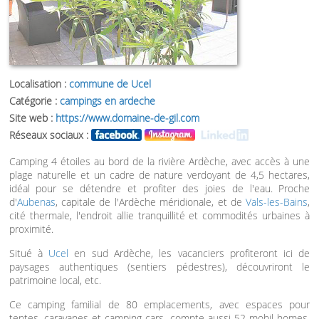
Localisation :
commune de Ucel
Catégorie :
campings en ardeche
Site web :
https://www.domaine-de-gil.com
Réseaux sociaux :
Camping 4 étoiles au bord de la rivière Ardèche, avec accès à une
plage naturelle et un cadre de nature verdoyant de 4,5 hectares,
idéal pour se détendre et profiter des joies de l'eau. Proche
d'
Aubenas
, capitale de l'Ardèche méridionale, et de
Vals-les-Bains
,
cité thermale, l'endroit allie tranquillité et commodités urbaines à
proximité.
Situé à
Ucel
en sud Ardèche, les vacanciers profiteront ici de
paysages authentiques (sentiers pédestres), découvriront le
patrimoine local, etc.
Ce camping familial de 80 emplacements, avec espaces pour
tentes, caravanes et camping-cars, compte aussi 52 mobil-homes.