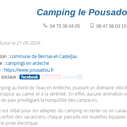
Camping le Pousad
04 75 39 04 05
06 47 38 03 15
 jour le 21-05-2024 :
tion :
commune de Berrias-et-Casteljau
e :
campings en ardeche
 :
https://www.pousadou.fr
 sociaux :
mping au bord de l'eau en Ardèche, jouxtant un domaine viticole
propice au calme et à la sérénité. En effet, aucune animation 
 de paix privilégiant la tranquillité des campeurs.
t est idéal pour les adeptes du camping en tente ou en carav
confort des vacanciers, chaque parcelle est toutefois équipée d
ne prise électrique.