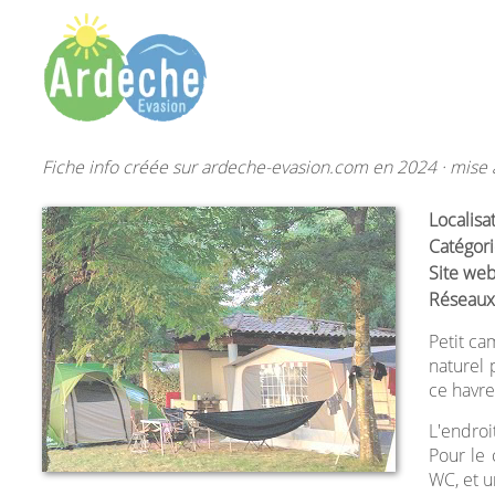
Fiche info créée sur ardeche-evasion.com en 2024 · mise à
Localisa
Catégori
Site web
Réseaux
Petit ca
naturel 
ce havre
L'endroi
Pour le 
WC, et u