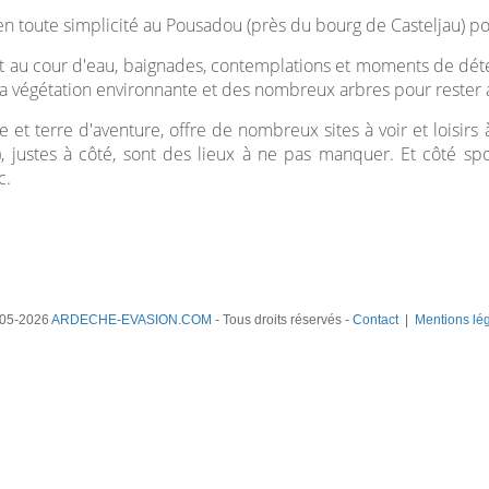
 en toute simplicité au Pousadou (près du bourg de Casteljau) p
ect au cour d'eau, baignades, contemplations et moments de déte
la végétation environnante et des nombreux arbres pour rester au
ue et terre d'aventure, offre de nombreux sites à voir et loisirs
)
, justes à côté, sont des lieux à ne pas manquer. Et côté spo
c.
05-2026
ARDECHE-EVASION.COM
- Tous droits réservés -
Contact
|
Mentions lé