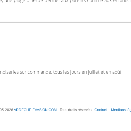
e, une plage d'herbe permet aux parents comme aux enfants l
oiseries sur commande, tous les jours en juillet et en août.
05-2026
ARDECHE-EVASION.COM
- Tous droits réservés -
Contact
|
Mentions lé