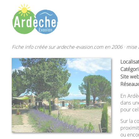
Fiche info créée sur ardeche-evasion.com en 2006 · mise à
Localisa
Catégori
Site web
Réseaux
En Ardèc
dans une
pour cel
Sur la 
proximit
ou encor