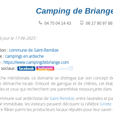
Camping de Briang
04 75 04 14 43
06 17 90 97 88
 jour le 17-06-2025 :
tion :
commune de Saint-Remèze
e :
campings en ardeche
 :
https://www.campingdebriange.com
 sociaux :
he méridionale, ce domaine se distingue par son concept de 
 démarche locale. Entouré de garrigue et de chênes, cet établ
les et ceux qui recherchent une parenthèse ressourçante dans
commune sud ardéchoise de
Saint-Remèze
, entre lavandes et pa
é immédiate, les visiteurs peuvent découvrir la célèbre
Grotte 
e flâner parmi les producteurs locaux réputés pour leur savoir-f