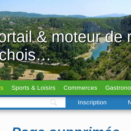
ortail & moteur de
échois…
ts
Sports & Loisirs
Commerces
Gastron
Inscription
N