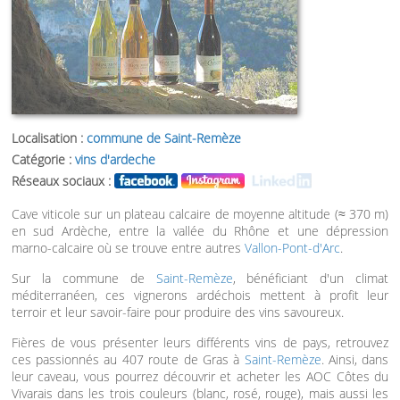
Localisation :
commune de Saint-Remèze
Catégorie :
vins d'ardeche
Réseaux sociaux :
Cave viticole sur un plateau calcaire de moyenne altitude (≈ 370 m)
en sud Ardèche, entre la vallée du Rhône et une dépression
marno-calcaire où se trouve entre autres
Vallon-Pont-d'Arc
.
Sur la commune de
Saint-Remèze
, bénéficiant d'un climat
méditerranéen, ces vignerons ardéchois mettent à profit leur
terroir et leur savoir-faire pour produire des vins savoureux.
Fières de vous présenter leurs différents vins de pays, retrouvez
ces passionnés au 407 route de Gras à
Saint-Remèze
. Ainsi, dans
leur caveau, vous pourrez découvrir et acheter les AOC Côtes du
Vivarais dans les trois couleurs (blanc, rosé, rouge), mais aussi les