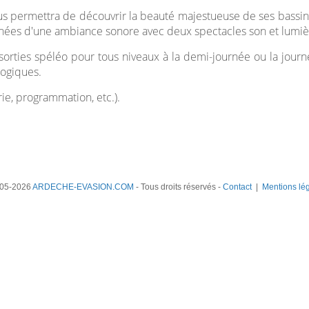
l vous permettra de découvrir la beauté majestueuse de ses bass
gnées d'une ambiance sonore avec deux spectacles son et lumiè
 sorties spéléo pour tous niveaux à la demi-journée ou la journ
logiques.
erie, programmation, etc.).
05-2026
ARDECHE-EVASION.COM
- Tous droits réservés -
Contact
|
Mentions lé