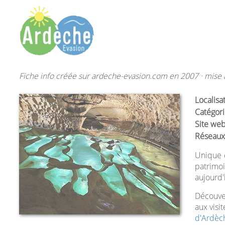
Fiche info créée sur ardeche-evasion.com en 2007 · mise à
Localisa
Catégori
Site web
Réseaux
Unique e
patrimo
aujourd'
Découve
aux visi
d'Ardèc