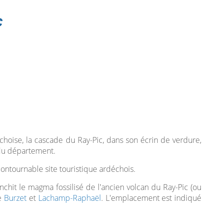
c
hoise, la cascade du Ray-Pic, dans son écrin de verdure,
 du département.
contournable site touristique ardéchois.
ranchit le magma fossilisé de l'ancien volcan du Ray-Pic (ou
re
Burzet
et
Lachamp-Raphaël
. L'emplacement est indiqué