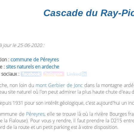
Cascade du Ray-Pi
 jour le 25-06-2020 :
tion :
commune de Péreyres
e :
sites naturels en ardeche
 sociaux :
che, non loin du
mont Gerbier de Jonc
dans la montagne ardéc
eau site naturel où l'on peut admirer la plus haute chute d'eau
epuis 1931 pour son intérêt géologique, c'est aujourd'hui un in
 commune de
Péreyres
, elle se trouve là où la rivière Bourges f
 la Fialouse). Pour vous y rendre, il faut prendre la D215 ent
rd de la route et un petit parking est à votre disposition.