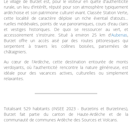
Le village de Burzet est, pour le visiteur en quête d'authenticité
rurale, un lieu d'intérêt, réputé pour son atmosphère typiquement
ardéchoise et son patrimoine culturel vivant. Classée Station Verte,
cette localité de caractère déploie un riche éventail d'atouts…
ruelles médiévales, points de vue panoramiques, cours d'eau clairs
et vestiges historiques. De quoi se ressourcer au vert, et
accessoirement s'instruire. Situé à environ 25 km d'
Aubenas
,
Burzet offre un accès aisé par des routes pittoresques qui
serpentent à travers les collines boisées, parsemées de
châtaigniers.
Au cœur de l'Ardèche, cette destination entourée de monts
verdoyants, où l'authenticité rencontre la nature généreuse, est
idéale pour des vacances actives, culturelles ou simplement
relaxantes.
Totalisant 529 habitants (INSEE 2023 - Burzetins et Burzetines),
Burzet fait partie du canton de Haute-Ardèche et de la
communauté de communes Ardèche des Sources et Volcans.