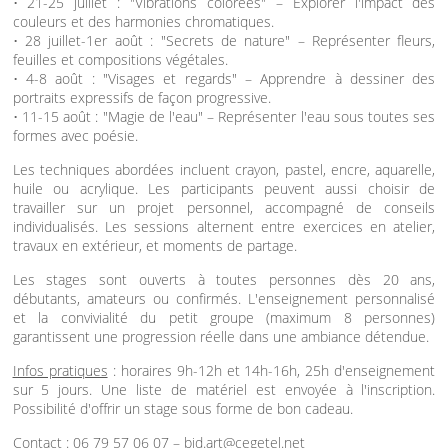
• 21-25 juillet : "Vibrations colorées" – Explorer l'impact des
couleurs et des harmonies chromatiques.
• 28 juillet-1er août : "Secrets de nature" – Représenter fleurs,
feuilles et compositions végétales.
• 4-8 août : "Visages et regards" – Apprendre à dessiner des
portraits expressifs de façon progressive.
• 11-15 août : "Magie de l'eau" – Représenter l'eau sous toutes ses
formes avec poésie.
Les techniques abordées incluent crayon, pastel, encre, aquarelle,
huile ou acrylique. Les participants peuvent aussi choisir de
travailler sur un projet personnel, accompagné de conseils
individualisés. Les sessions alternent entre exercices en atelier,
travaux en extérieur, et moments de partage.
Les stages sont ouverts à toutes personnes dès 20 ans,
débutants, amateurs ou confirmés. L'enseignement personnalisé
et la convivialité du petit groupe (maximum 8 personnes)
garantissent une progression réelle dans une ambiance détendue.
Infos pratiques
: horaires 9h-12h et 14h-16h, 25h d'enseignement
sur 5 jours. Une liste de matériel est envoyée à l'inscription.
Possibilité d'offrir un stage sous forme de bon cadeau.
Contact
: 06 79 57 06 07 – bid.art@cegetel.net