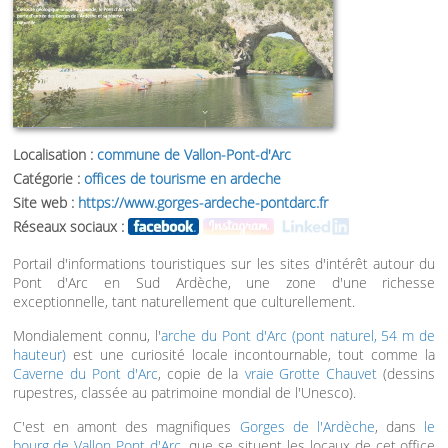
Localisation :
commune de Vallon-Pont-d'Arc
Catégorie :
offices de tourisme en ardeche
Site web :
https://www.gorges-ardeche-pontdarc.fr
Réseaux sociaux :
Portail d'informations touristiques sur les sites d'intérêt autour du
Pont d'Arc en Sud Ardèche, une zone d'une richesse
exceptionnelle, tant naturellement que culturellement.
Mondialement connu, l'
arche du Pont d'Arc (pont naturel, 54 m de
hauteur)
est une curiosité locale incontournable, tout comme la
Caverne du Pont d'Arc
, copie de la
vraie Grotte Chauvet
(dessins
rupestres, classée au patrimoine mondial de l'Unesco).
C'est en amont des magnifiques
Gorges de l'Ardèche
, dans
le
bourg de Vallon Pont d'Arc
, que se situent les locaux de cet office