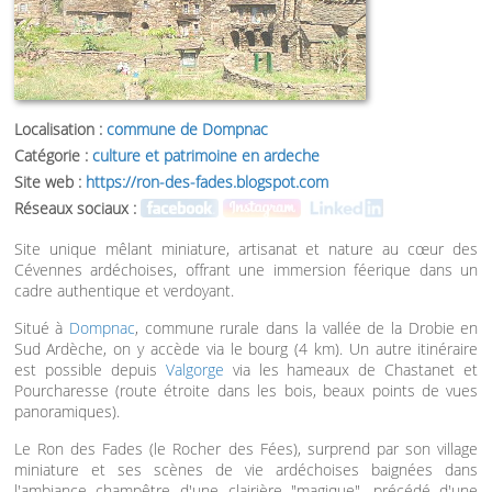
Localisation :
commune de Dompnac
Catégorie :
culture et patrimoine en ardeche
Site web :
https://ron-des-fades.blogspot.com
Réseaux sociaux :
Site unique mêlant miniature, artisanat et nature au cœur des
Cévennes ardéchoises, offrant une immersion féerique dans un
cadre authentique et verdoyant.
Situé à
Dompnac
, commune rurale dans la vallée de la Drobie en
Sud Ardèche, on y accède via le bourg (4 km). Un autre itinéraire
est possible depuis
Valgorge
via les hameaux de Chastanet et
Pourcharesse (route étroite dans les bois, beaux points de vues
panoramiques).
Le Ron des Fades (le Rocher des Fées), surprend par son village
miniature et ses scènes de vie ardéchoises baignées dans
l'ambiance champêtre d'une clairière "magique", précédé d'une