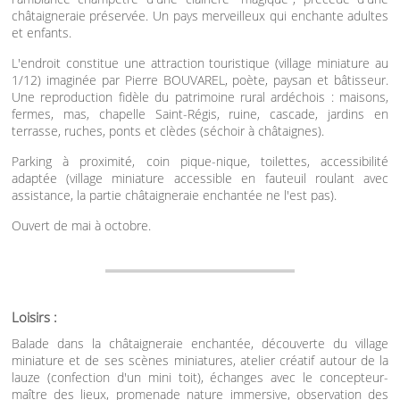
châtaigneraie préservée. Un pays merveilleux qui enchante adultes
et enfants.
L'endroit constitue une attraction touristique (village miniature au
1/12) imaginée par Pierre BOUVAREL, poète, paysan et bâtisseur.
Une reproduction fidèle du patrimoine rural ardéchois : maisons,
fermes, mas, chapelle Saint-Régis, ruine, cascade, jardins en
terrasse, ruches, ponts et clèdes (séchoir à châtaignes).
Parking à proximité, coin pique-nique, toilettes, accessibilité
adaptée (village miniature accessible en fauteuil roulant avec
assistance, la partie châtaigneraie enchantée ne l'est pas).
Ouvert de mai à octobre.
Loisirs :
Balade dans la châtaigneraie enchantée, découverte du village
miniature et de ses scènes miniatures, atelier créatif autour de la
lauze (confection d'un mini toit), échanges avec le concepteur-
maître des lieux, promenade nature immersive, observation des