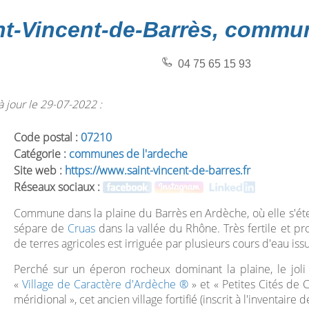
nt-Vincent-de-Barrès, commu
04 75 65 15 93
 jour le 29-07-2022 :
Code postal :
07210
Catégorie :
communes de l'ardeche
Site web :
https://www.saint-vincent-de-barres.fr
Réseaux sociaux :
Commune dans la plaine du Barrès en Ardèche, où elle s'étend
sépare de
Cruas
dans la vallée du Rhône. Très fertile et pr
de terres agricoles est irriguée par plusieurs cours d'eau iss
Perché sur un éperon rocheux dominant la plaine, le joli 
«
Village de Caractère d'Ardèche ®
» et « Petites Cités de C
méridional », cet ancien village fortifié (inscrit à l'inventair