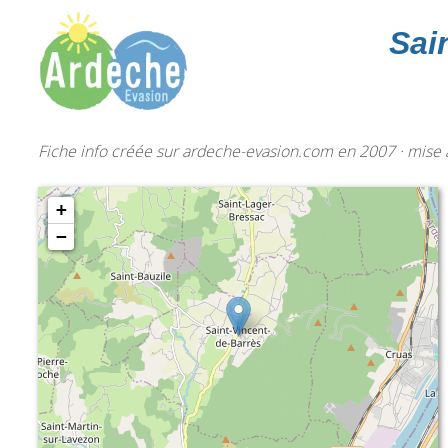
Sai
Fiche info créée sur ardeche-evasion.com en 2007 · mise à
+
−