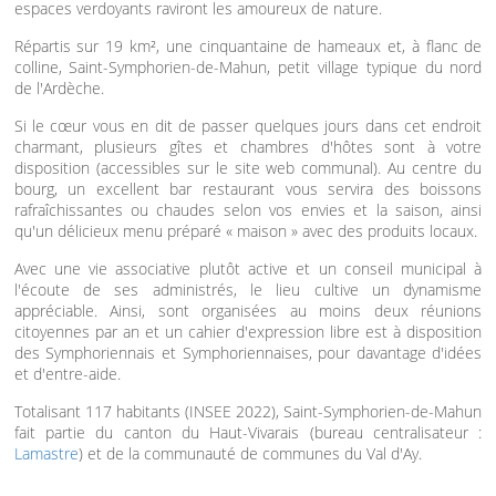
espaces verdoyants raviront les amoureux de nature.
Répartis sur 19 km², une cinquantaine de hameaux et, à flanc de
colline, Saint-Symphorien-de-Mahun, petit village typique du nord
de l'Ardèche.
Si le cœur vous en dit de passer quelques jours dans cet endroit
charmant, plusieurs gîtes et chambres d'hôtes sont à votre
disposition (accessibles sur le site web communal). Au centre du
bourg, un excellent bar restaurant vous servira des boissons
rafraîchissantes ou chaudes selon vos envies et la saison, ainsi
qu'un délicieux menu préparé « maison » avec des produits locaux.
Avec une vie associative plutôt active et un conseil municipal à
l'écoute de ses administrés, le lieu cultive un dynamisme
appréciable. Ainsi, sont organisées au moins deux réunions
citoyennes par an et un cahier d'expression libre est à disposition
des Symphoriennais et Symphoriennaises, pour davantage d'idées
et d'entre-aide.
Totalisant 117 habitants (INSEE 2022), Saint-Symphorien-de-Mahun
fait partie du canton du Haut-Vivarais (bureau centralisateur :
Lamastre
) et de la communauté de communes du Val d'Ay.