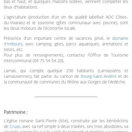
bas et haut, et quelques maisons isolées, viennent compléter les
lieux d'habitations.
L'agriculture (production d'un vin de qualité labellisé AOC Côtes-
du-Vivarais) et le tourisme (gîtes communaux avec piscine), sont
les deux moteurs de l'économie locale.
Présence d'un important centre de vacances privé, le
domaine
d'Imbours
, avec camping, gites, parcs aquatiques, animations et
loisirs, etc.
Pour plus de renseignements, contactez l'Office de Tourisme
intercommunal (04 75 54 54 20).
Larnas, qui compte quelque 230 habitants (Larnassiens et
Larnassiennes), fait partie du canton de
Bourg-Saint-Andéol
et de
la communauté de communes du Rhône aux Gorges de l'Ardèche.
Patrimoine :
L'église romane Saint-Pierre (XIIe), construite par les bénédictins
de
Cruas
, avec sa nef simple à deux travées, ses trois absidioles, sa
coupole construite sur le carré du transept et montée sur trompes