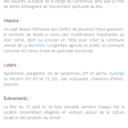
des Baumes, la statue de la Vierge du Genestoux, ainsi que la croix
de Borée témoignent de l'ancienneté spirituelle du lieu.
Histoire :
Occupé depuis l'Antiquité aux confins de plusieurs tribus gauloises,
le territoire de Borée a connu des modifications importantes au
XIXe siècle, dont sa scission en 1856 pour créer la commune
voisine de
La Rochette
. Longtemps agricole et isolée, la commune
conserve les traces d'une vie pastorale ancestrale.
Loisirs :
Randonnée, parapente, ski de randonnée, VTT et pêche.
Auberge
du Mézenc
(07 83 34 22 20)… bar, restaurant, chambres d'hôtes,
épicerie.
Événements :
La fête du 15 août et sa foire annuelle animent chaque été la
localité, rassemblant villageois et visiteurs autour de la culture
locale et des produits du terroir.