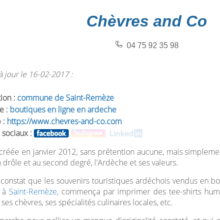
Chèvres and Co
04 75 92 35 98
 jour le 16-02-2017 :
tion :
commune de Saint-Remèze
e :
boutiques en ligne en ardeche
 :
https://www.chevres-and-co.com
 sociaux :
créée en janvier 2012, sans prétention aucune, mais simpleme
 drôle et au second degré, l'Ardèche et ses valeurs.
 constat que les souvenirs touristiques ardéchois vendus en bou
e à
Saint-Remèze
, commença par imprimer des tee-shirts humo
ses chèvres, ses spécialités culinaires locales, etc.