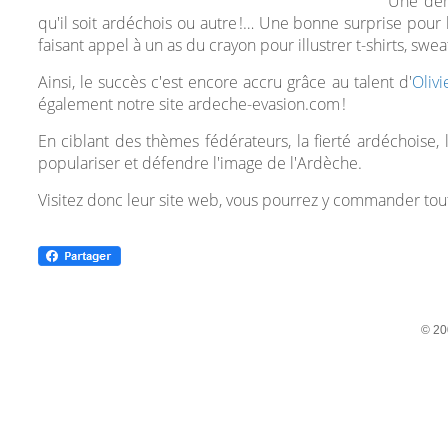
Une dém
qu'il soit ardéchois ou autre !… Une bonne surprise pour les
faisant appel à un as du crayon pour illustrer t-shirts, swea
Ainsi, le succès c'est encore accru grâce au talent d'
Olivi
également notre site ardeche-evasion.com !
En ciblant des thèmes fédérateurs, la fierté ardéchois
populariser et défendre l'image de l'Ardèche.
Visitez donc leur site web, vous pourrez y commander toute
© 20