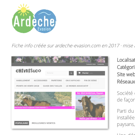
Fiche info créée sur ardeche-evasion.com en 2017 · mise à
Localisa
Catégori
Site web
Réseaux
Société 
de façon
Parti du
installé
paysans, 