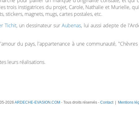
arche pour pallier un manque d'originalité constaté, et qu
 trois instigatrices du projet, Carole, Nathalie et Murielle, qui
ts, stickers, magnets, mugs, cartes postales, etc.
er Tichit
, un dessinateur sur
Aubenas
, lui aussi adepte de l'Ard
e, l'amour du pays, l'appartenance à une communauté, "Chèvres
s leurs réalisations.
05-2026
ARDECHE-EVASION.COM
- Tous droits réservés -
Contact
|
Mentions lé