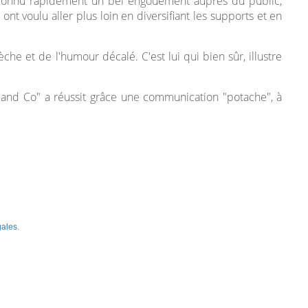
i connu rapidement un bel engouement auprès du public,
 ont voulu aller plus loin en diversifiant les supports et en
èche et de l'humour décalé. C'est lui qui bien sûr, illustre
 and Co" a réussit grâce une communication "potache", à
gales
.