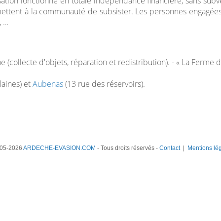
sation fonctionne en totale indépendance financière, sans subve
rmettent à la communauté de subsister. Les personnes engagées 
, …
(collecte d'objets, réparation et redistribution). - « La Ferme d'
laines) et
Aubenas
(13 rue des réservoirs).
05-2026
ARDECHE-EVASION.COM
- Tous droits réservés -
Contact
|
Mentions lé