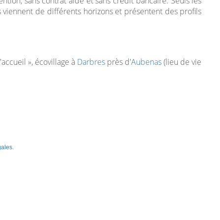
ntion, sans contrat aidé et sans crédit bancaire. Seuls les
viennent de différents horizons et présentent des profils
accueil », écovillage à
Darbres
près d'
Aubenas
(lieu de vie
gales
.