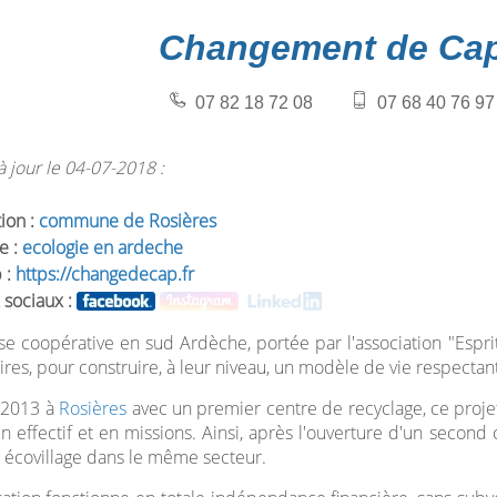
Changement de Ca
07 82 18 72 08
07 68 40 76 97
 jour le 04-07-2018 :
tion :
commune de Rosières
e :
ecologie en ardeche
 :
https://changedecap.fr
 sociaux :
se coopérative en sud Ardèche, portée par l'association "Espri
aires, pour construire, à leur niveau, un modèle de vie respectan
 2013 à
Rosières
avec un premier centre de recyclage, ce proje
en effectif et en missions. Ainsi, après l'ouverture d'un secon
 écovillage dans le même secteur.