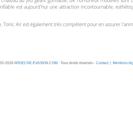
t château au jeu géant gonflable, de nombreux modèles sont 
onflable est aujourd'hui une attraction incontournable, esthéti
e, Tonic Air est également très compétent pour en assurer l'ani
05-2026
ARDECHE-EVASION.COM
- Tous droits réservés -
Contact
|
Mentions lé