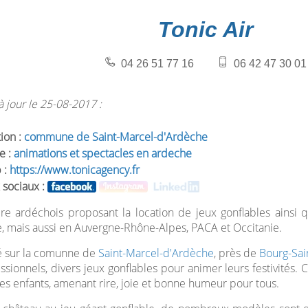
Tonic Air
04 26 51 77 16
06 42 47 30 01
 jour le 25-08-2017 :
tion :
commune de Saint-Marcel-d'Ardèche
e :
animations et spectacles en ardeche
 :
https://www.tonicagency.fr
 sociaux :
ire ardéchois proposant la location de jeux gonflables ainsi
, mais aussi en Auvergne-Rhône-Alpes, PACA et Occitanie.
é sur la comunne de
Saint-Marcel-d'Ardèche
, près de
Bourg-Sai
ssionnels, divers jeux gonflables pour animer leurs festivités. C
 les enfants, amenant rire, joie et bonne humeur pour tous.