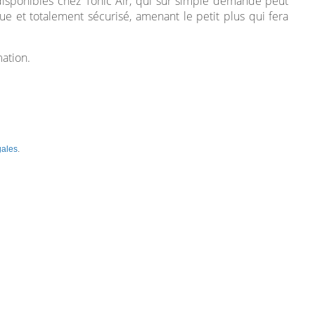
disponibles chez Tonic Air, qui sur simple demande peut
que et totalement sécurisé, amenant le petit plus qui fera
mation.
gales
.