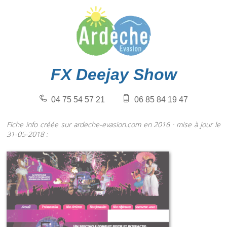
FX Deejay Show
04 75 54 57 21
06 85 84 19 47
Fiche info créée sur ardeche-evasion.com en 2016 · mise à jour le
31-05-2018 :