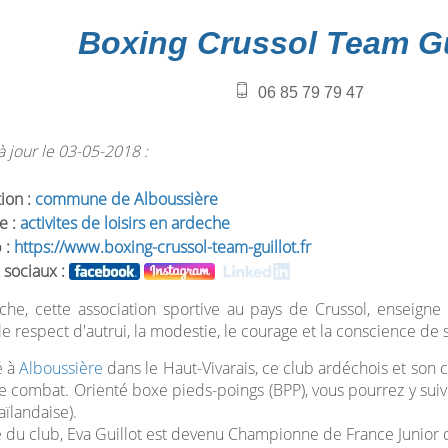
Boxing Crussol Team Gu
06 85 79 79 47
 jour le 03-05-2018 :
tion :
commune de Alboussière
e :
activites de loisirs en ardeche
 :
https://www.boxing-crussol-team-guillot.fr
 sociaux :
he, cette association sportive au pays de Crussol, enseigne 
 respect d'autrui, la modestie, le courage et la conscience de s
é à
Alboussière
dans le Haut-Vivarais, ce club ardéchois et son c
e combat. Orienté boxe pieds-poings (BPP), vous pourrez y suivr
aïlandaise).
u club, Eva Guillot est devenu Championne de France Junior d