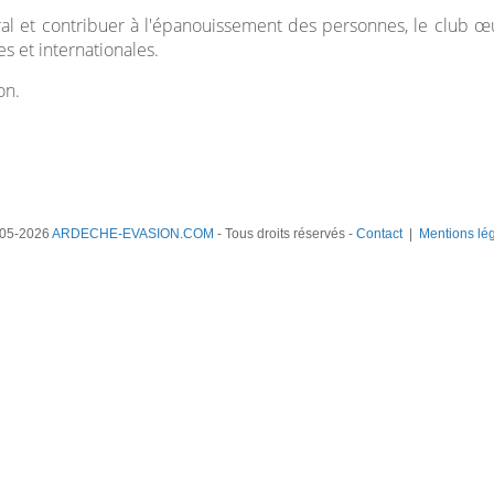
al et contribuer à l'épanouissement des personnes, le club œ
s et internationales.
on.
05-2026
ARDECHE-EVASION.COM
- Tous droits réservés -
Contact
|
Mentions lé