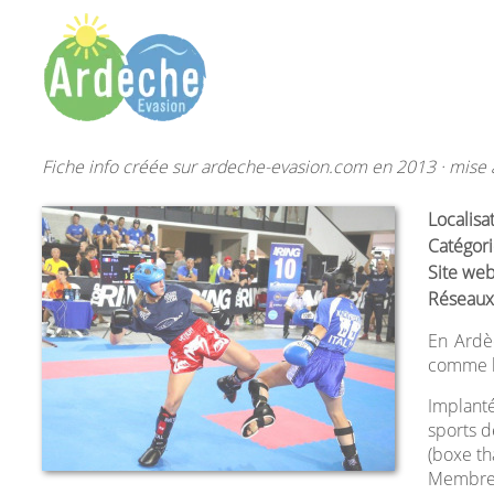
Fiche info créée sur ardeche-evasion.com en 2013 · mise à
Localisa
Catégori
Site web
Réseaux
En Ardèc
comme le
Implant
sports d
(boxe th
Membre d