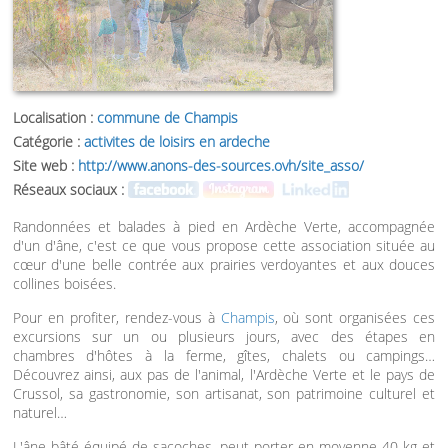
Localisation :
commune de Champis
Catégorie :
activites de loisirs en ardeche
Site web :
http://www.anons-des-sources.ovh/site_asso/
Réseaux sociaux :
Randonnées et balades à pied en Ardèche Verte, accompagnée
d'un d'âne, c'est ce que vous propose cette association située au
cœur d'une belle contrée aux prairies verdoyantes et aux douces
collines boisées.
Pour en profiter, rendez-vous à
Champis
, où sont organisées ces
excursions sur un ou plusieurs jours, avec des étapes en
chambres d'hôtes à la ferme, gîtes, chalets ou campings…
Découvrez ainsi, aux pas de l'animal, l'Ardèche Verte et le pays de
Crussol, sa gastronomie, son artisanat, son patrimoine culturel et
naturel…
L'âne bâté équipé de sacoches, peut porter en moyenne 40 kg et