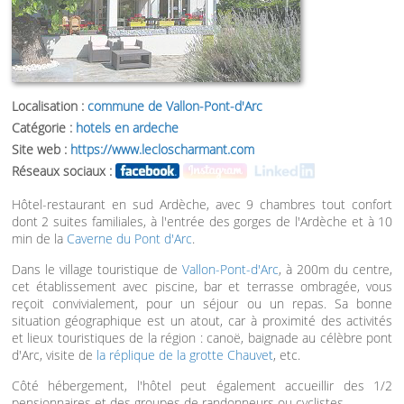
Localisation :
commune de Vallon-Pont-d'Arc
Catégorie :
hotels en ardeche
Site web :
https://www.lecloscharmant.com
Réseaux sociaux :
Hôtel-restaurant en sud Ardèche, avec 9 chambres tout confort
dont 2 suites familiales, à l'entrée des gorges de l'Ardèche et à 10
min de la
Caverne du Pont d'Arc
.
Dans le village touristique de
Vallon-Pont-d'Arc
, à 200m du centre,
cet établissement avec piscine, bar et terrasse ombragée, vous
reçoit convivialement, pour un séjour ou un repas. Sa bonne
situation géographique est un atout, car à proximité des activités
et lieux touristiques de la région : canoë, baignade au célèbre pont
d'Arc, visite de
la réplique de la grotte Chauvet
, etc.
Côté hébergement, l'hôtel peut également accueillir des 1/2
pensionnaires et des groupes de randonneurs ou cyclistes.