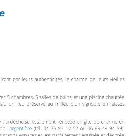
e
ont par leurs authenticités, le charme de leurs vieilles
ec 5 chambres, 5 salles de bains, et une piscine chauffée
ac, un lieu préservé au milieu d'un vignoble en faïsses
nt ardéchoise, totalement rénovée en gîte de charme en
s de
Largentière
(tél: 04 75 93 12 57 ou 06 89 44 94 59).
ès grands espaces et, est parfaitement équipée et décorée