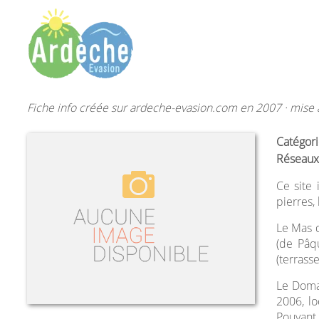
Fiche info créée sur ardeche-evasion.com en 2007 · mise à
Catégori
Réseaux
Ce site 
pierres,
Le Mas 
(de Pâqu
(terrass
Le Doma
2006, l
Pouvant 