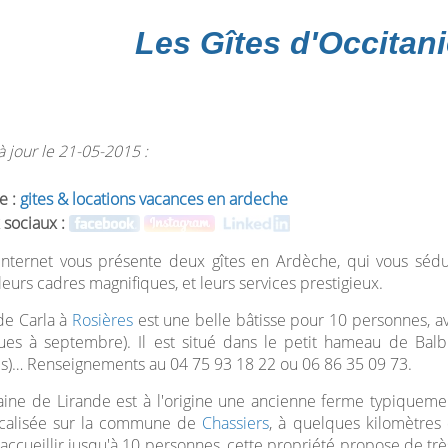
Les Gîtes d'Occitani
 jour le 21-05-2015 :
e :
gites & locations vacances en ardeche
 sociaux :
internet vous présente deux gîtes en Ardèche, qui vous séduir
 leurs cadres magnifiques, et leurs services prestigieux.
de Carla à
Rosières
est une belle bâtisse pour 10 personnes, av
es à septembre). Il est situé dans le petit hameau de Balbi
es)… Renseignements au 04 75 93 18 22 ou 06 86 35 09 73.
ine de Lirande est à l'origine une ancienne ferme typiqueme
ocalisée sur la commune de
Chassiers
, à quelques kilomètre
accueillir jusqu'à 10 personnes, cette propriété propose de tr