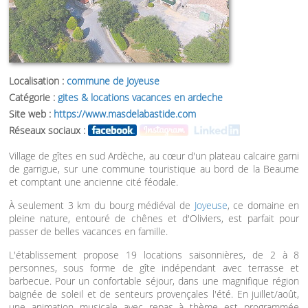
Localisation :
commune de Joyeuse
Catégorie :
gites & locations vacances en ardeche
Site web :
https://www.masdelabastide.com
Réseaux sociaux :
Village de gîtes en sud Ardèche, au cœur d'un plateau calcaire garni
de garrigue, sur une commune touristique au bord de la Beaume
et comptant une ancienne cité féodale.
À seulement 3 km du bourg médiéval de
Joyeuse
, ce domaine en
pleine nature, entouré de chênes et d'Oliviers, est parfait pour
passer de belles vacances en famille.
L'établissement propose 19 locations saisonnières, de 2 à 8
personnes, sous forme de gîte indépendant avec terrasse et
barbecue. Pour un confortable séjour, dans une magnifique région
baignée de soleil et de senteurs provençales l'été. En juillet/août,
une animation musicale avec repas à thème est programmée