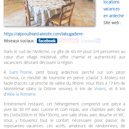
locations
vacances
en ardeche
Site web :
https://alpsoulhiard.wixsite.com/labugadiere
Réseaux sociaux :
Dans le sud de l'Ardèche, ce gîte de 60 m² pour 2/4 personnes au
cœur d'un village médiéval, offre charme et authenticité aux
vacanciers désirant découvrir la région.
À
Saint-Thomé
, petit bourg ardéchois perché sur son piton
rocheux, ce meublé de tourisme en pierre (classé 3 étoiles) est
facile d'accès car proche de vallée du Rhône. Vous êtes à 17 km de
Montélimar (dans la Drôme voisine), 6 km de
Viviers
, et 8 km
d'
Alba-la-Romaine
.
Entièrement restauré, cet hébergement comprend une pièce à
vivre de 30 m² avec cuisine et coin repas, une chambre avec deux
lits (160x200cm et 90x190cm), une salle d'eau avec douche et WC.
Vous y trouverez tout le confort nécessaire pour passer de
reposantes vacances. Les actifs, amateurs de randonnées, de