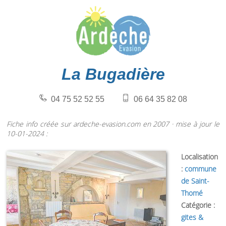
La Bugadière
04 75 52 52 55
06 64 35 82 08
Fiche info créée sur ardeche-evasion.com en 2007 · mise à jour le
10-01-2024 :
Localisation
:
commune
de Saint-
Thomé
Catégorie :
gites &