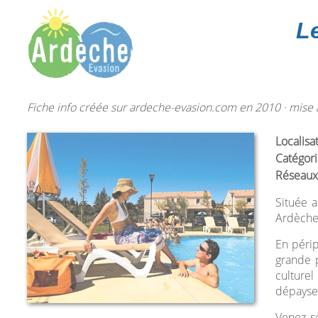
L
Fiche info créée sur ardeche-evasion.com en 2010 · mise à
Localisa
Catégori
Réseaux
Située 
Ardèche 
En périp
grande p
culturel
dépaysem
Venez sé