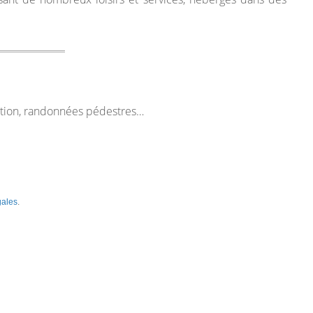
tation, randonnées pédestres…
gales
.