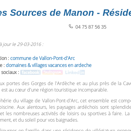
es Sources de Manon - Résid
04 75 87 56 35
 jour le 29-03-2016 :
tion :
commune de Vallon-Pont-d'Arc
e :
domaines & villages vacances en ardeche
 sociaux :
aux portes des Gorges de l'Ardèche et au plus près de la Ca
est au cœur d'une région touristique incomparable.
hérie du village de Vallon-Pont-d'Arc, cet ensemble est compo
iscine. Aux alentours, les paysages ardéchois sont splendide
 et les nombreuses activités de loisirs ou sportives à faire. 
ent, et du soleil pour vos baignades.
journer en famille dans une résidence de villégiature propo