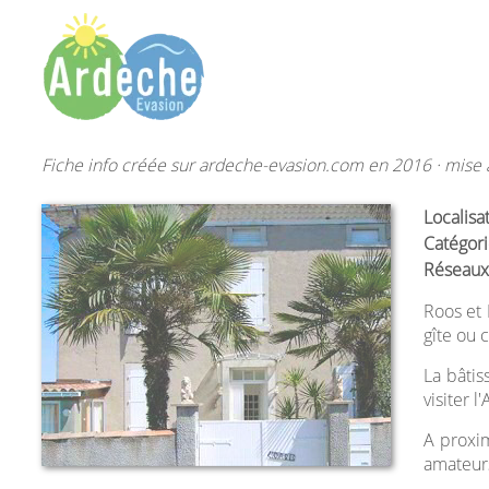
Fiche info créée sur ardeche-evasion.com en 2016 · mise à
Localisa
Catégori
Réseaux
Roos et 
gîte ou 
La bâtis
visiter 
A proxim
amateur