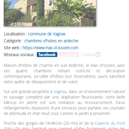
Localisation :
commune de Vagnas
Catégorie :
chambres d'hotes en ardeche
Site web :
https://www.mas-d-issoire.com
Réseaux sociaux :
Maison d'hôtes de charme en sud Ardèche, le Mas d'Issoire, avec
ses quatre chambres mêlant rusticité et décoration
contemporaine, sa table d'hôtes (sur réservation), saura satisfaire
votre quête de dépaysement et de soleil.
Sur une grande propriété à
Vagnas
, dans un environnement naturel
et sauvage complété par une végétation fleurissante, cette belle
bâtisse en pierre est une invitation au ressourcement. Deux
hébergements disposent d'une terrasse pour parfaire vos souhaits
de plénitude et d'air neuf, tout comme le jardin à proximité.
Proche des gorges de l'Ardèche (20 mn) et de la
Caverne du Pont
d'Arc
(26 mn), l'endroit vous permet d'aller facilement visiter les