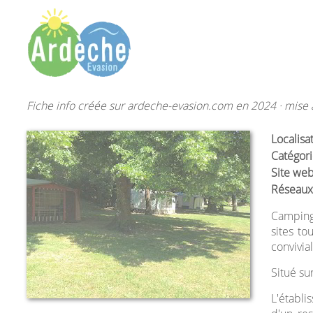
Fiche info créée sur ardeche-evasion.com en 2024 · mise à
Localisa
Catégori
Site web
Réseaux
Camping 
sites to
convivial
Situé s
L'établi