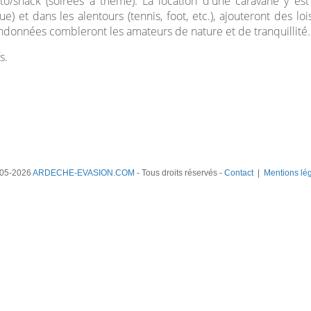
to/snack (soirées à thème). La location d'une caravane y es
e) et dans les alentours (tennis, foot, etc.), ajouteront des l
ndonnées combleront les amateurs de nature et de tranquillité.
s.
05-2026
ARDECHE-EVASION.COM
- Tous droits réservés -
Contact
|
Mentions lé