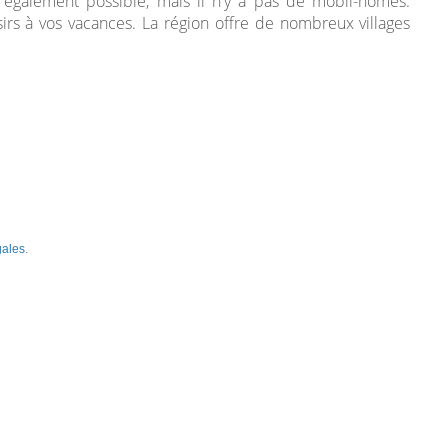
t également possible, mais il n'y a pas de mobil-homes.
oisirs à vos vacances. La région offre de nombreux villages
gales
.