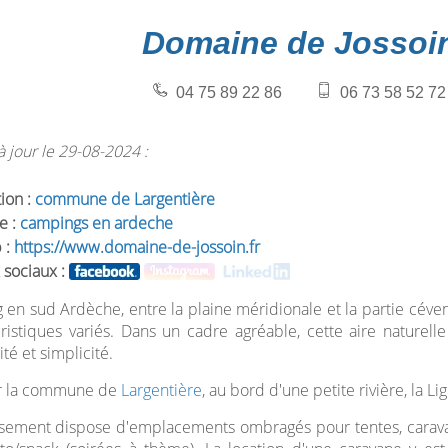
Domaine de Jossoi
04 75 89 22 86
06 73 58 52 72
 jour le 29-08-2024 :
tion :
commune de Largentière
e :
campings en ardeche
 :
https://www.domaine-de-jossoin.fr
 sociaux :
en sud Ardèche, entre la plaine méridionale et la partie céven
uristiques variés. Dans un cadre agréable, cette aire naturel
ité et simplicité.
ur la commune de
Largentière
, au bord d'une petite rivière, la L
ssement dispose d'emplacements ombragés pour tentes, caravane