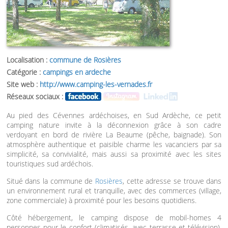
Localisation :
commune de Rosières
Catégorie :
campings en ardeche
Site web :
http://www.camping-les-vernades.fr
Réseaux sociaux :
Au pied des Cévennes ardéchoises, en Sud Ardèche, ce petit
camping nature invite à la déconnexion grâce à son cadre
verdoyant en bord de rivière La Beaume (pêche, baignade). Son
atmosphère authentique et paisible charme les vacanciers par sa
simplicité, sa convivialité, mais aussi sa proximité avec les sites
touristiques sud ardéchois.
Situé dans la commune de
Rosières
, cette adresse se trouve dans
un environnement rural et tranquille, avec des commerces (village,
zone commerciale) à proximité pour les besoins quotidiens.
Côté hébergement, le camping dispose de mobil-homes 4
personnes pour le confort (climatisés, avec terrasse et télévision).