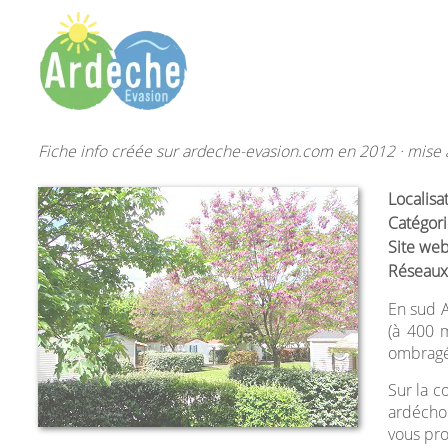
Fiche info créée sur ardeche-evasion.com en 2012 · mise à
Localisa
Catégori
Site web
Réseaux
En sud A
(à 400 m
ombragé 
Sur la 
ardéchoi
vous pro