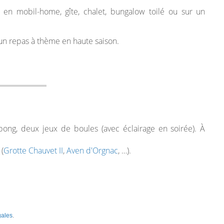
 en mobil-home, gîte, chalet, bungalow toilé ou sur un
d'un repas à thème en haute saison.
-pong, deux jeux de boules (avec éclairage en soirée). À
(
Grotte Chauvet II
,
Aven d'Orgnac
, …).
gales
.