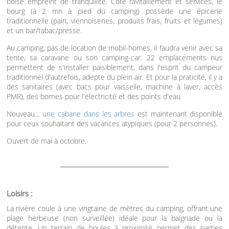
boisé empreint de tranquillité. Côté ravitaillement et services, le
bourg (à 2 mn à pied du camping) possède une épicerie
traditionnelle (pain, viennoiseries, produits frais, fruits et légumes)
et un bar/tabac/presse.
Au camping, pas de location de mobil-homes, il faudra venir avec sa
tente, sa caravane ou son camping-car. 22 emplacements nus
permettent de s'installer paisiblement, dans l'esprit du campeur
traditionnel d'autrefois, adepte du plein air. Et pour la praticité, il y a
des sanitaires (avec bacs pour vaisselle, machine à laver, accès
PMR), des bornes pour l'électricité et des points d'eau.
Nouveau…
une cabane dans les arbres
est maintenant disponible
pour ceux souhaitant des vacances atypiques (pour 2 personnes).
Ouvert de mai à octobre.
Loisirs :
La rivière coule à une vingtaine de mètres du camping, offrant une
plage herbeuse (non surveillée) idéale pour la baignade ou la
détente. Un terrain de boules à proximité permet des parties